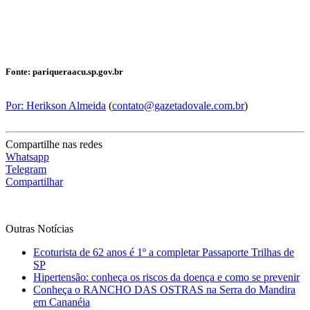
Fonte: pariqueraacu.sp.gov.br
Por: Herikson Almeida
(
contato@gazetadovale.com.br
)
Compartilhe nas redes
Whatsapp
Telegram
Compartilhar
Outras Notícias
Ecoturista de 62 anos é 1º a completar Passaporte Trilhas de
SP
Hipertensão: conheça os riscos da doença e como se prevenir
Conheça o RANCHO DAS OSTRAS na Serra do Mandira
em Cananéia