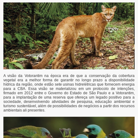
A visão da Votorantim na época era de que a conservação da cobertura
vegetal era a melhor forma de garantir no longo prazo a disponibilidade
hídrica da região, onde estão sete usinas hidrelétricas que fornecem energia
para a CBA. Essa visão se materializou em um protocolo de intenções,
firmado em 2012 entre o Governo do Estado de São Paulo e a Votorantim,
para a implantação de uma reserva que ofereça um legado positivo para a
sociedade, desenvolvendo atividades de pesquisa, educação ambiental e
turismo sustentável, além de possibilidades de negócios a partir dos recursos
ambientais ali presentes.