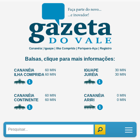
Balsas, clique para mais informações:
CANANÉIA
60 MIN
IGUAPE
30 MIN
ILHA COMPRIDA
60 MIN
JURÉIA
30 MIN
1
1
CANANÉIA
60 MIN
CANANÉIA
0 MIN
CONTINENTE
60 MIN
ARIRI
0 MIN
1
1
Tog