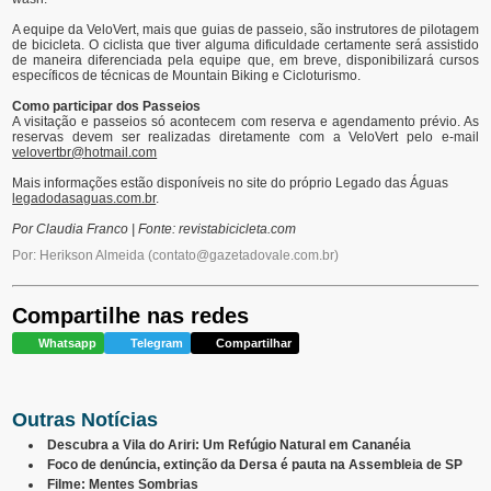
A equipe da VeloVert, mais que guias de passeio, são instrutores de pilotagem
de bicicleta. O ciclista que tiver alguma dificuldade certamente será assistido
de maneira diferenciada pela equipe que, em breve, disponibilizará cursos
específicos de técnicas de Mountain Biking e Cicloturismo.
Como participar dos Passeios
A visitação e passeios só acontecem com reserva e agendamento prévio. As
reservas devem ser realizadas diretamente com a VeloVert pelo e-mail
velovertbr@hotmail.com
Mais informações estão disponíveis no site do próprio Legado das Águas
legadodasaguas.com.br
.
Por Claudia Franco | Fonte: revistabicicleta.com
Por: Herikson Almeida
(
contato@gazetadovale.com.br
)
Compartilhe nas redes
Whatsapp
Telegram
Compartilhar
Outras Notícias
Descubra a Vila do Ariri: Um Refúgio Natural em Cananéia
Foco de denúncia, extinção da Dersa é pauta na Assembleia de SP
Filme: Mentes Sombrias