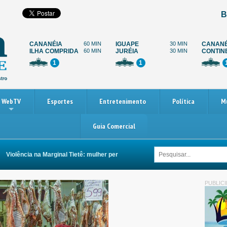
B
CANANÉIA
60 MIN
IGUAPE
30 MIN
CANANÉ
ILHA COMPRIDA
60 MIN
JURÉIA
30 MIN
CONTIN
1
1
WebTV
Esportes
Entretenimento
Política
M
Guia Comercial
iolência na Marginal Tietê: mulher perde as duas pernas após ser arrastada po
PUBLIC