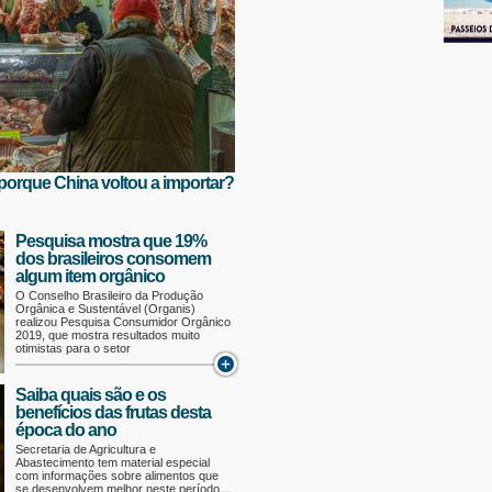
o porque China voltou a importar?
Pesquisa mostra que 19%
dos brasileiros consomem
algum item orgânico
O Conselho Brasileiro da Produção
Orgânica e Sustentável (Organis)
realizou Pesquisa Consumidor Orgânico
2019, que mostra resultados muito
otimistas para o setor
Saiba quais são e os
benefícios das frutas desta
época do ano
Secretaria de Agricultura e
Abastecimento tem material especial
com informações sobre alimentos que
se desenvolvem melhor neste período