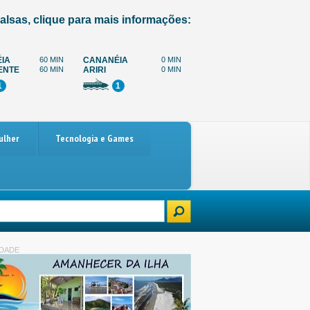
alsas, clique para mais informações:
IA
60 MIN
CANANÉIA
0 MIN
ENTE
60 MIN
ARIRI
0 MIN
1
1
ulher
Tecnologia e Games
r carro
Paralisação dos caminhoneiros marcada para 4 de dezembro: o 
IDADE