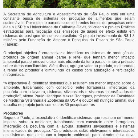
A Secretaria de Agricultura e Abastecimento de São Paulo está em uma
constante busca de sistemas de produção de alimentos que sejam
sustentáveis. Por meio de parcerias com diferentes frentes de pesquisas entre
elas a USP e a Universidade da California-Davis, foi criado o projeto Práticas
estratégicas para mitigação das emissões de gases de efeito estufa em
sistemas de pastagem do sudeste brasileiro. O projeto investimento de R$ 1,8
milhões pela Fundação de Amparo à Pesquisa do Estado de São Paulo
(Fapesp).
O principal objetivo é caracterizar e identificar os sistemas de produção de
produtos de origem animal (carne e leite) que tenham menor impacto
ambiental para promover o uso mais eficiente da terra para diminuir a pressão
sobre áreas com florestas. Além disso, agregar valor ao produto, melhorando
a renda do produtor e diminuindo os custos com adubação e fertilização
nitrogenada.
“A expectativa é identificar sistemas que resultem em menor impacto sobre o
ambiente, trabalhando com consórcio entre forrageiras, integração da
pecuária com a lavoura, sistemas silvipastoris e sistemas intensificados de
produção”, afirma Paulo Henrique Mazza Rodrigues, professor da Faculdade
de Medicina Veterinária e Zootecnia da USP e doutor em nutrição animal, que
trabalha no projeto junto com outros 30 pesquisadores.
Produtores
Segundo Paulo, a expectativa é identificar sistemas que resultem em menor
impacto sobre o ambiente, trabalhando com consórcio entre forrageiras,
integração da pecuária com a lavoura, sistemas silvipastoris e sistemas
intensificados de produção. “Os produtores estão efetivamente interessados
em sistemas que diminuam o impacto ambiental, para atender essa nova