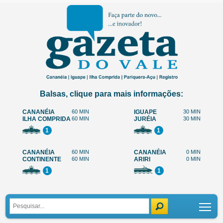
Balsas, clique para mais informações:
CANANÉIA
60 MIN
IGUAPE
30 MIN
ILHA COMPRIDA
60 MIN
JURÉIA
30 MIN
1
1
CANANÉIA
60 MIN
CANANÉIA
0 MIN
CONTINENTE
60 MIN
ARIRI
0 MIN
1
1
Tog