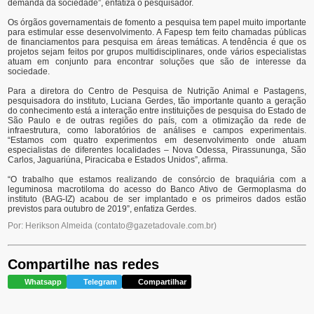
demanda da sociedade”, enfatiza o pesquisador.
Os órgãos governamentais de fomento a pesquisa tem papel muito importante
para estimular esse desenvolvimento. A Fapesp tem feito chamadas públicas
de financiamentos para pesquisa em áreas temáticas. A tendência é que os
projetos sejam feitos por grupos multidisciplinares, onde vários especialistas
atuam em conjunto para encontrar soluções que são de interesse da
sociedade.
Para a diretora do Centro de Pesquisa de Nutrição Animal e Pastagens,
pesquisadora do instituto, Luciana Gerdes, tão importante quanto a geração
do conhecimento está a interação entre instituições de pesquisa do Estado de
São Paulo e de outras regiões do país, com a otimização da rede de
infraestrutura, como laboratórios de análises e campos experimentais.
“Estamos com quatro experimentos em desenvolvimento onde atuam
especialistas de diferentes localidades – Nova Odessa, Pirassununga, São
Carlos, Jaguariúna, Piracicaba e Estados Unidos”, afirma.
“O trabalho que estamos realizando de consórcio de braquiária com a
leguminosa macrotiloma do acesso do Banco Ativo de Germoplasma do
instituto (BAG-IZ) acabou de ser implantado e os primeiros dados estão
previstos para outubro de 2019”, enfatiza Gerdes.
Por: Herikson Almeida
(
contato@gazetadovale.com.br
)
Compartilhe nas redes
Whatsapp
Telegram
Compartilhar