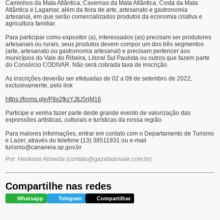
Caminhos da Mata Atlântica, Cavernas da Mata Atlântica, Costa da Mata
Atlântica e Lagamar, além da feira de arte, artesanato e gastronomia
artesanal, em que serão comercializados produtos da economia criativa e
agricultura familiar.
Para participar como expositor (a), interessados (as) precisam ser produtores
artesanais ou rurais, seus produtos devem compor um dos três segmentos
(arte, artesanato ou gastronomia artesanal) e precisam pertencer aos
municípios do Vale do Ribeira, Litoral Sul Paulista ou outros que fazem parte
do Consórcio CODIVAR. Não será cobrada taxa de inscrição.
As inscrições deverão ser efetuadas de 02 a 09 de setembro de 2022,
exclusivamente, pelo link
https://forms.gle/P8x2fkzYJtU5rjM16
Participe e venha fazer parte deste grande evento de valorização das
expressões artísticas, culturais e turísticas da nossa região.
Para maiores informações, entrar em contato com o Departamento de Turismo
e Lazer, através do telefone (13) 38511931 ou e-mail
turismo@cananeia.sp.gov.br
Por: Herikson Almeida
(
contato@gazetadovale.com.br
)
Compartilhe nas redes
Whatsapp
Telegram
Compartilhar