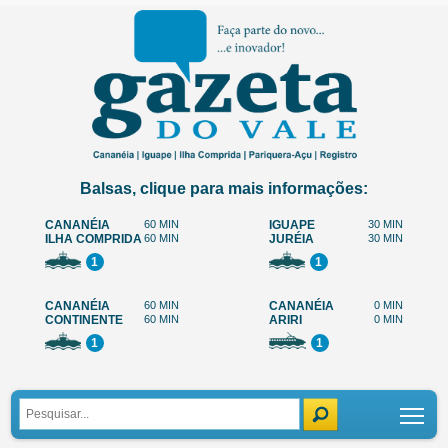
Balsas, clique para mais informações:
CANANÉIA
60 MIN
IGUAPE
30 MIN
ILHA COMPRIDA
60 MIN
JURÉIA
30 MIN
1
1
CANANÉIA
60 MIN
CANANÉIA
0 MIN
CONTINENTE
60 MIN
ARIRI
0 MIN
1
1
Tog