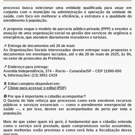
processo
busca
selecionar
uma
entidade
qualificada
para
atuar
em
conjunto
com
o
município
na
administração
e
operação
da
unidade
de
saúde,
com
foco
em
melhorar
a
eficiência,
a
estrutura
e
a
qualidade
do
atendimento
à
população.
A
proposta
segue
o
modelo
de
parceria
público-
privada (
PPP)
e
envolve
a
atuação
de
uma
organização
social
na
gestão
dos
serviços
de
urgência
e
emergência
,
que
atendem
diariamente
moradores
e
turistas.
📌
Entrega
de
documentos
até
26
de
maio
As
Organizações
Sociais
interessadas
devem
entregar
suas
propostas
e
documentos
em
envelopes
lacrados
,
até
o
dia
26
de
maio
de
2025,
às
9h
,
no
setor
de
protocolos
da
Prefeitura.
📍
Endereço
para
entrega:
Avenida
Independência,
374 –
Rocio –
Cananéia/
SP –
CEP
11990-
000
📞
Informações:
(
13)
3851-
1419
📄
Edital
completo
disponível
em:
🔗
Clique
para
acessar
o
edital (
PDF)
🧭
Por
que
é
importante
o
cidadão
acompanhar?
O
Gazeta
do
Vale
reforça
que
processos
como
este
envolvem
recursos
públicos
e
serviços
essenciais
—
como
o
atendimento
emergencial
de
saúde —,
e
por
isso,
devem
ser
acompanhados
de
perto
por
toda
a
população
.
Mais
do
que
saber
quem
irá
gerir,
é
fundamental
que
o
cidadão
entenda
como
o
serviço
será
prestado,
quais
compromissos
serão
assumidos,
quais
melhorias
estão
previstas
e
como
será
feita
a
fiscalização
dessa
parceria.