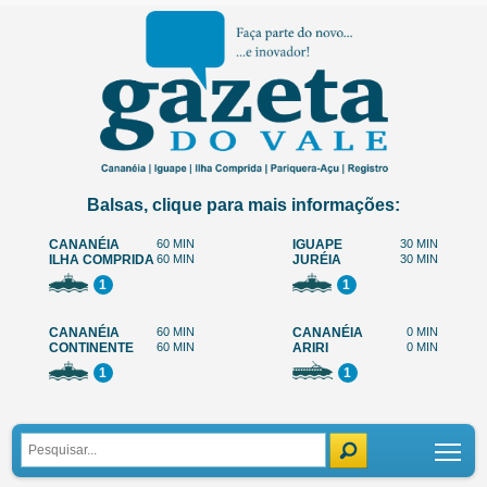
Balsas, clique para mais informações:
CANANÉIA
60 MIN
IGUAPE
30 MIN
ILHA COMPRIDA
60 MIN
JURÉIA
30 MIN
1
1
CANANÉIA
60 MIN
CANANÉIA
0 MIN
CONTINENTE
60 MIN
ARIRI
0 MIN
1
1
Tog