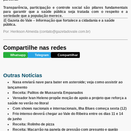
Transparência,
participação
e
controle
social
são
pilares
fundamentais
para
garantir
que
a
saúde
pública
seja
tratada
com
o
respeito
e
a
seriedade
que
a
população
merece.
📰
Gazeta
do
Vale –
Informação
que
fortalece
a
cidadania
e
a
saúde
pública.
Por: Herikson Almeida
(
contato@gazetadovale.com.br
)
Compartilhe nas redes
Whatsapp
Telegram
Compartilhar
Outras Notícias
Nasa enviará nave para bater em asteroide; veja como assistir ao
lançamento
Receita: Palitos de Mussarela Empanados
Vereador Ivan Heleno propõe moção de apoio a projeto que reforça a
saúde no verão no litoral
Com shows nacionais e internacionais, Ilha Blues começa sexta (12)
Frio intenso deverá chegar ao Vale do Ribeira entre os dias 11 e 14
de junho
Receita: Rolinho de pizza
Receita: Macarrão na panela de pressão com presunto e queijo