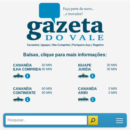
Balsas, clique para mais informações:
CANANÉIA
60 MIN
IGUAPE
30 MIN
ILHA COMPRIDA
60 MIN
JURÉIA
30 MIN
1
1
CANANÉIA
60 MIN
CANANÉIA
0 MIN
CONTINENTE
60 MIN
ARIRI
0 MIN
1
1
Tog