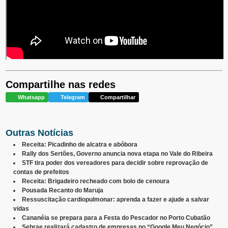
Compartilhe nas redes
Whatsapp
Telegram
Compartilhar
Outras Notícias
Receita: Picadinho de alcatra e abóbora
Rally dos Sertões, Governo anuncia nova etapa no Vale do Ribeira
STF tira poder dos vereadores para decidir sobre reprovação de
contas de prefeitos
Receita: Brigadeiro recheado com bolo de cenoura
Pousada Recanto do Maruja
Ressuscitação cardiopulmonar: aprenda a fazer e ajude a salvar
vidas
Cananéia se prepara para a Festa do Pescador no Porto Cubatão
Sebrae realizará cadastro de empresas no “Google Meu Negócio”