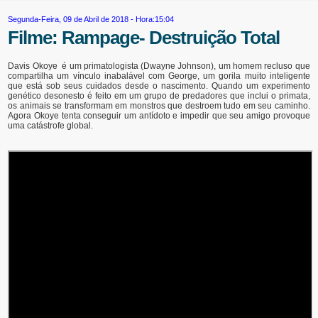
Segunda-Feira, 09 de Abril de 2018 - Hora:15:04
Filme: Rampage- Destruição Total
Davis Okoye é um primatologista (Dwayne Johnson), um homem recluso que
compartilha um vínculo inabalável com George, um gorila muito inteligente
que está sob seus cuidados desde o nascimento. Quando um experimento
genético desonesto é feito em um grupo de predadores que inclui o primata,
os animais se transformam em monstros que destroem tudo em seu caminho.
Agora Okoye tenta conseguir um antídoto e impedir que seu amigo provoque
uma catástrofe global.