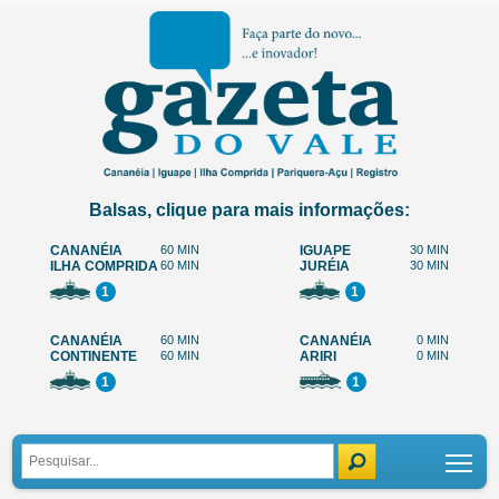
Balsas, clique para mais informações:
CANANÉIA
60 MIN
IGUAPE
30 MIN
ILHA COMPRIDA
60 MIN
JURÉIA
30 MIN
1
1
CANANÉIA
60 MIN
CANANÉIA
0 MIN
CONTINENTE
60 MIN
ARIRI
0 MIN
1
1
Tog