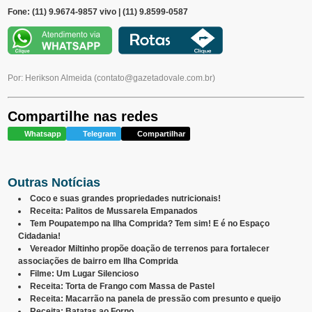
Fone: (11) 9.9674-9857 vivo | (11) 9.8599-0587
Por: Herikson Almeida
(
contato@gazetadovale.com.br
)
Compartilhe nas redes
Whatsapp
Telegram
Compartilhar
Outras Notícias
Coco e suas grandes propriedades nutricionais!
Receita: Palitos de Mussarela Empanados
Tem Poupatempo na Ilha Comprida? Tem sim! E é no Espaço
Cidadania!
Vereador Miltinho propõe doação de terrenos para fortalecer
associações de bairro em Ilha Comprida
Filme: Um Lugar Silencioso
Receita: Torta de Frango com Massa de Pastel
Receita: Macarrão na panela de pressão com presunto e queijo
Receita: Batatas ao Forno