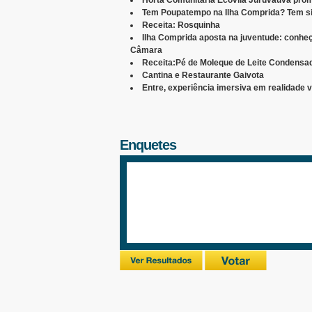
Horta Comunitária Ecovila Juruvaúva prom
Tem Poupatempo na Ilha Comprida? Tem si
Receita: Rosquinha
Ilha Comprida aposta na juventude: conheç
Câmara
Receita:Pé de Moleque de Leite Condensa
Cantina e Restaurante Gaivota
Entre, experiência imersiva em realidade v
Enquetes