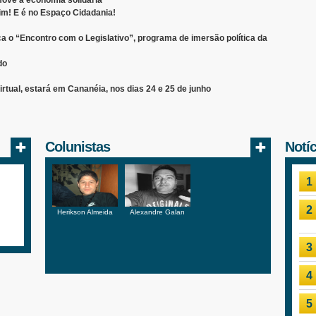
ove a economia solidária
m! E é no Espaço Cidadania!
a o “Encontro com o Legislativo”, programa de imersão política da
do
irtual, estará em Cananéia, nos dias 24 e 25 de junho
Colunistas
Notí
1
2
Herikson Almeida
Alexandre Galan
3
4
5