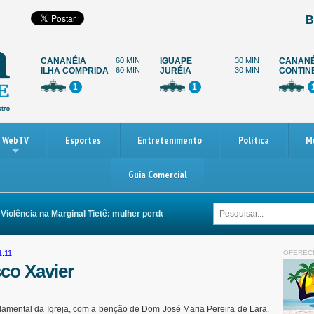
B
CANANÉIA
60 MIN
IGUAPE
30 MIN
CANANÉ
ILHA COMPRIDA
60 MIN
JURÉIA
30 MIN
CONTIN
1
1
WebTV
Esportes
Entretenimento
Política
M
Guia Comercial
lência na Marginal Tietê: mulher perde as duas pernas após ser arrastada por 
1:11
OFEREC
sco Xavier
damental da Igreja, com a benção de Dom José Maria Pereira de Lara.