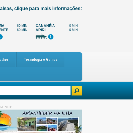
alsas, clique para mais informações:
IA
60 MIN
CANANÉIA
0 MIN
ENTE
60 MIN
ARIRI
0 MIN
1
1
ulher
Tecnologia e Games
carro
Paralisação dos caminhoneiros marcada para 4 de dezembro: o qu
IMENTO: