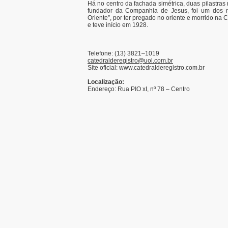
Há no centro da fachada simétrica, duas pilastra
fundador da Companhia de Jesus, foi um dos mai
Oriente”, por ter pregado no oriente e morrido na 
e teve início em 1928.
Telefone: (13) 3821–1019
catedralderegistro@uol.com.br
Site oficial: www.catedralderegistro.com.br
Localização:
Endereço: Rua PIO xI, nº 78 – Centro