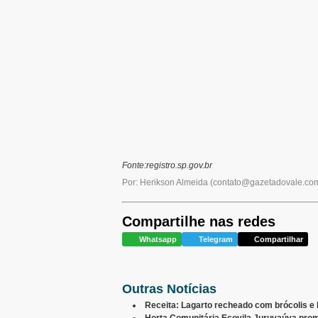
Fonte:registro.sp.gov.br
Por: Herikson Almeida
(
contato@gazetadovale.com
Compartilhe nas redes
Whatsapp
Telegram
Compartilhar
Outras Notícias
Receita: Lagarto recheado com brócolis e