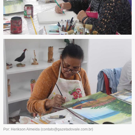
Por: Herikson Almeida
(
contato@gazetadovale.com.br
)