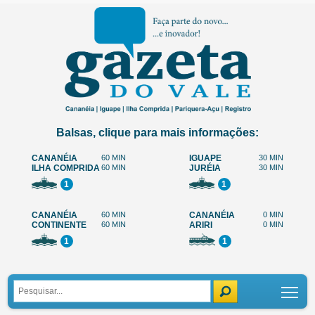
Balsas, clique para mais informações:
CANANÉIA
60 MIN
IGUAPE
30 MIN
ILHA COMPRIDA
60 MIN
JURÉIA
30 MIN
1
1
CANANÉIA
60 MIN
CANANÉIA
0 MIN
CONTINENTE
60 MIN
ARIRI
0 MIN
1
1
Tog