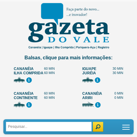
Balsas, clique para mais informações:
CANANÉIA
60 MIN
IGUAPE
30 MIN
ILHA COMPRIDA
60 MIN
JURÉIA
30 MIN
1
1
CANANÉIA
60 MIN
CANANÉIA
0 MIN
CONTINENTE
60 MIN
ARIRI
0 MIN
1
1
Tog