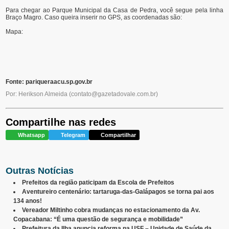
Para chegar ao Parque Municipal da Casa de Pedra, você segue pela linha
Braço Magro. Caso queira inserir no GPS, as coordenadas são:
Mapa:
Fonte: pariqueraacu.sp.gov.br
Por: Herikson Almeida
(
contato@gazetadovale.com.br
)
Compartilhe nas redes
Whatsapp
Telegram
Compartilhar
Outras Notícias
Prefeitos da região paticipam da Escola de Prefeitos
Aventureiro centenário: tartaruga‑das‑Galápagos se torna pai aos
134 anos!
Vereador Miltinho cobra mudanças no estacionamento da Av.
Copacabana: “É uma questão de segurança e mobilidade”
Prefeitura da Ilha anuncia reforma na USF – Unidade de Saúde da