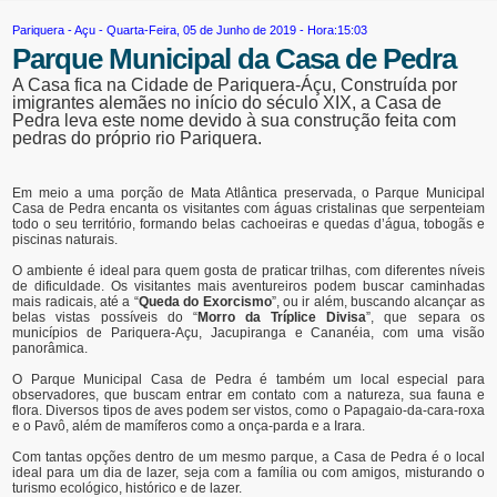
Pariquera - Açu
- Quarta-Feira, 05 de Junho de 2019 - Hora:15:03
Parque Municipal da Casa de Pedra
A Casa fica na Cidade de Pariquera-Áçu, Construída por
imigrantes alemães no início do século XIX, a Casa de
Pedra leva este nome devido à sua construção feita com
pedras do próprio rio Pariquera.
Em meio a uma porção de Mata Atlântica preservada, o Parque Municipal
Casa de Pedra encanta os visitantes com águas cristalinas que serpenteiam
todo o seu território, formando belas cachoeiras e quedas d’água, tobogãs e
piscinas naturais.
O ambiente é ideal para quem gosta de praticar trilhas, com diferentes níveis
de dificuldade. Os visitantes mais aventureiros podem buscar caminhadas
mais radicais, até a “
Queda do Exorcismo
”, ou ir além, buscando alcançar as
belas vistas possíveis do “
Morro da Tríplice Divisa
”, que separa os
municípios de Pariquera-Açu, Jacupiranga e Cananéia, com uma visão
panorâmica.
O Parque Municipal Casa de Pedra é também um local especial para
observadores, que buscam entrar em contato com a natureza, sua fauna e
flora. Diversos tipos de aves podem ser vistos, como o Papagaio-da-cara-roxa
e o Pavô, além de mamíferos como a onça-parda e a Irara.
Com tantas opções dentro de um mesmo parque, a Casa de Pedra é o local
ideal para um dia de lazer, seja com a família ou com amigos, misturando o
turismo ecológico, histórico e de lazer.