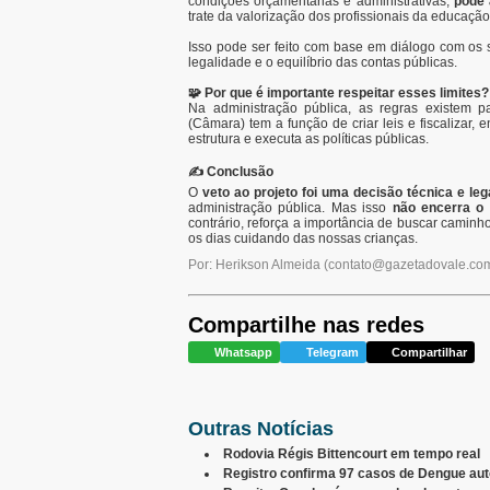
condições orçamentárias e administrativas,
pode 
trate da valorização dos profissionais da educação i
Isso pode ser feito com base em diálogo com os s
legalidade e o equilíbrio das contas públicas.
🧩 Por que é importante respeitar esses limites?
Na administração pública, as regras existem p
(Câmara) tem a função de criar leis e fiscalizar,
estrutura e executa as políticas públicas.
✍️ Conclusão
O
veto ao projeto foi uma decisão técnica e le
administração pública. Mas isso
não encerra o 
contrário, reforça a importância de buscar camin
os dias cuidando das nossas crianças.
Por: Herikson Almeida
(
contato@gazetadovale.com
Compartilhe nas redes
Whatsapp
Telegram
Compartilhar
Outras Notícias
Rodovia Régis Bittencourt em tempo real
Registro confirma 97 casos de Dengue au