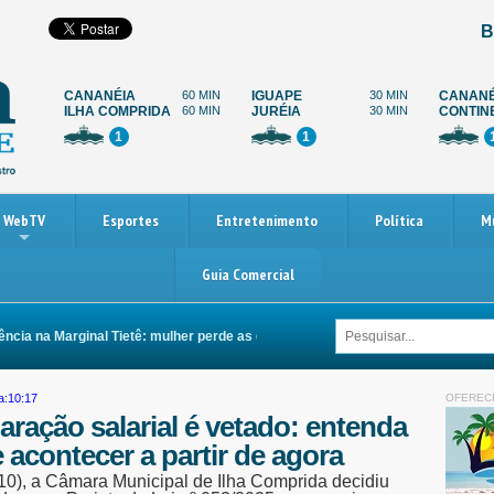
B
CANANÉIA
60 MIN
IGUAPE
30 MIN
CANANÉ
ILHA COMPRIDA
60 MIN
JURÉIA
30 MIN
CONTIN
1
1
WebTV
Esportes
Entretenimento
Política
M
Guia Comercial
na Marginal Tietê: mulher perde as duas pernas após ser arrastada por carro
a:10:17
OFEREC
aração salarial é vetado: entenda
 acontecer a partir de agora
(10), a Câmara Municipal de Ilha Comprida decidiu