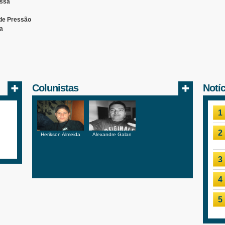
essa
 de Pressão
ja
Colunistas
Notí
1
2
Herikson Almeida
Alexandre Galan
3
4
5