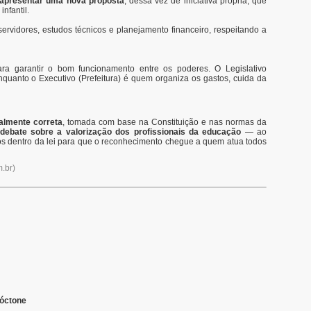
apresentar uma nova proposta
, dessa vez de iniciativa própria, que
nfantil.
ervidores, estudos técnicos e planejamento financeiro, respeitando a
ara garantir o bom funcionamento entre os poderes. O Legislativo
 enquanto o Executivo (Prefeitura) é quem organiza os gastos, cuida da
galmente correta
, tomada com base na Constituição e nas normas da
debate sobre a valorização dos profissionais da educação
— ao
hos dentro da lei para que o reconhecimento chegue a quem atua todos
.br
)
tóctone