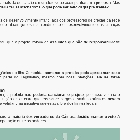
issionais da educação e moradores que acompanharam a proposta. Mas
oderia ter sancionado? E o que pode ser feito daqui pra frente?
res de desenvolvimento infantil aos dos professores de creche da rede
s, que atuam juntos no atendimento e desenvolvimento das crianças
tou que o projeto tratava de
assuntos que são de responsabilidade
rgânica de Ilha Comprida,
somente a prefeita pode apresentar esse
to parte do Legislativo, mesmo com boas intenções,
ele se torna
im?
a, a prefeita
não poderia sancionar o projeto
, pois isso violaria o
ituição deixa claro que leis sobre cargos e salários públicos
devem
ia validar uma iniciativa que estava fora dos limites legais.
gais, a
maioria dos vereadores da Câmara decidiu manter o veto
. A
 separação entre os poderes.