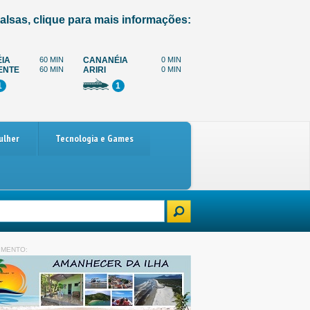
alsas, clique para mais informações:
IA
60 MIN
CANANÉIA
0 MIN
ENTE
60 MIN
ARIRI
0 MIN
1
1
ulher
Tecnologia e Games
Paralisação dos caminhoneiros marcada para 4 de dezembro: o que está
IMENTO: