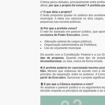
O tema gerou debates, principalmente entre prof
afinal,
por que o projeto foi vetado? A prefeita p
✅ O que dizia o projeto?
O texto propunha igualar os salários dos auxilia
municipal. A ideia era valorizar os dois cargo
pequenas nas escolas públicas.
⚖️ Por que a prefeita vetou?
O veto foi baseado em parecer jurídico, que apon
exclusiva do Poder Executivo
, como:
Alteração salarial de cargos públicos;
Organização administrativa da Prefeitura;
Uso do orçamento municipal.
De acordo com a Constituição Federal e a Lei O
tipo de proposta
. Quando esse tipo de proje
inconstitucional
, ou seja, nasce de forma errada.
❌ A prefeita poderia ter sancionado mesmo ass
Não.
Mesmo que estivesse de acordo com a idei
princípio da separação entre os poderes. A Const
partir do Executivo
. Sancionar o projeto significar
🧾 E por que a Câmara manteve o veto?
Ao analisar o parecer jurídico e os argumentos le
decisão respeita os princípios da legalidade e da