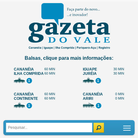
Balsas, clique para mais informações:
CANANÉIA
60 MIN
IGUAPE
30 MIN
ILHA COMPRIDA
60 MIN
JURÉIA
30 MIN
1
1
CANANÉIA
60 MIN
CANANÉIA
0 MIN
CONTINENTE
60 MIN
ARIRI
0 MIN
1
1
Tog