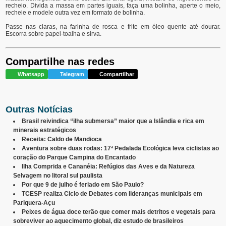
recheio. Divida a massa em partes iguais, faça uma bolinha, aperte o meio,
recheie e modele outra vez em formato de bolinha.
Passe nas claras, na farinha de rosca e frite em óleo quente até dourar.
Escorra sobre papel-toalha e sirva.
Compartilhe nas redes
Whatsapp
Telegram
Compartilhar
Outras Notícias
Brasil reivindica “ilha submersa” maior que a Islândia e rica em
minerais estratégicos
Receita: Caldo de Mandioca
Aventura sobre duas rodas: 17ª Pedalada Ecológica leva ciclistas ao
coração do Parque Campina do Encantado
Ilha Comprida e Cananéia: Refúgios das Aves e da Natureza
Selvagem no litoral sul paulista
Por que 9 de julho é feriado em São Paulo?
TCESP realiza Ciclo de Debates com lideranças municipais em
Pariquera-Açu
Peixes de água doce terão que comer mais detritos e vegetais para
sobreviver ao aquecimento global, diz estudo de brasileiros