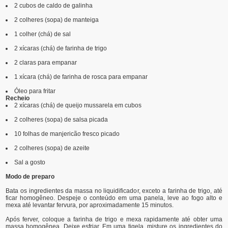
2 cubos de caldo de galinha
2 colheres (sopa) de manteiga
1 colher (chá) de sal
2 xícaras (chá) de farinha de trigo
2 claras para empanar
1 xícara (chá) de farinha de rosca para empanar
Óleo para fritar
Recheio
2 xícaras (chá) de queijo mussarela em cubos
2 colheres (sopa) de salsa picada
10 folhas de manjericão fresco picado
2 colheres (sopa) de azeite
Sal a gosto
Modo de preparo
Bata os ingredientes da massa no liquidificador, exceto a farinha de trigo, até
ficar homogêneo. Despeje o conteúdo em uma panela, leve ao fogo alto e
mexa até levantar fervura, por aproximadamente 15 minutos.
Após ferver, coloque a farinha de trigo e mexa rapidamente até obter uma
massa homogênea. Deixe esfriar. Em uma tigela, misture os ingredientes do