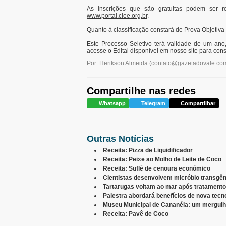
As inscrições que são gratuitas podem ser 
www.portal.ciee.org.br
.
Quanto à classificação constará de Prova Objetiva 
Este Processo Seletivo terá validade de um ano
acesse o Edital disponível em nosso site para cons
Por: Herikson Almeida
(
contato@gazetadovale.com
Compartilhe nas redes
Whatsapp
Telegram
Compartilhar
Outras Notícias
Receita: Pizza de Liquidificador
Receita: Peixe ao Molho de Leite de Coco
Receita: Suflê de cenoura econômico
Cientistas desenvolvem micróbio transgên
Tartarugas voltam ao mar após tratamento
Palestra abordará benefícios de nova tecno
Museu Municipal de Cananéia: um mergulho 
Receita: Pavê de Coco