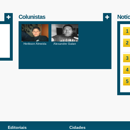
Colunistas
Notí
1
2
Herikson Almeida
Alexandre Galan
3
4
5
Editoriais
Cidades