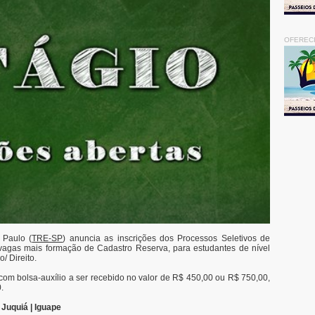
OFEREC
 Paulo (
TRE-SP
) anuncia as inscrições dos Processos Seletivos de
 vagas mais formação de Cadastro Reserva, para estudantes de nível
/ Direito.
 com bolsa-auxílio a ser recebido no valor de R$ 450,00 ou R$ 750,00,
.
 Juquiá | Iguape