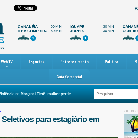
B
CANANÉIA
60 MIN
IGUAPE
30 MIN
CANANÉ
ILHA COMPRIDA
60 MIN
JURÉIA
30 MIN
CONTIN
1
1
WebTV
Esportes
Entretenimento
Política
M
Guia Comercial
ncia na Marginal Tietê: mulher perde as duas pernas após ser arrastada por ca
9
OFEREC
Seletivos para estagiário em