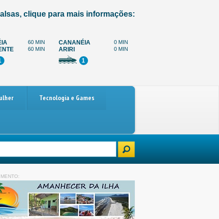
alsas, clique para mais informações:
IA
60 MIN
CANANÉIA
0 MIN
ENTE
60 MIN
ARIRI
0 MIN
1
1
ulher
Tecnologia e Games
rro
Paralisação dos caminhoneiros marcada para 4 de dezembro: o que
IMENTO: