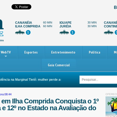
B
CANANÉIA
60 MIN
IGUAPE
30 MIN
CANANÉ
ILHA COMPRIDA
60 MIN
JURÉIA
30 MIN
CONTIN
1
1
WebTV
Esportes
Entretenimento
Política
M
Guia Comercial
ncia na Marginal Tietê: mulher perde as duas pernas após ser arrastada por ca
ora:08:44
OFEREC
 em Ilha Comprida Conquista o 1º
 e 12º no Estado na Avaliação do