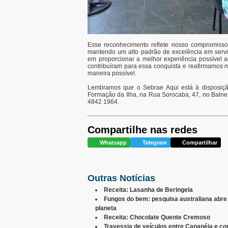
Esse reconhecimento reflete nosso compromisso
mantendo um alto padrão de excelência em servi
em proporcionar a melhor experiência possível 
contribuíram para essa conquista e reafirmamos
maneira possível.
Lembramos que o Sebrae Aqui está à disposição
Formação da Ilha, na Rua Sorocaba, 47, no Balneár
4842 1964.
Compartilhe nas redes
Whatsapp
Telegram
Compartilhar
Outras Notícias
Receita: Lasanha de Beringela
Fungos do bem: pesquisa australiana abre
planeta
Receita: Chocolate Quente Cremoso
Travessia de veículos entre Cananéia e co