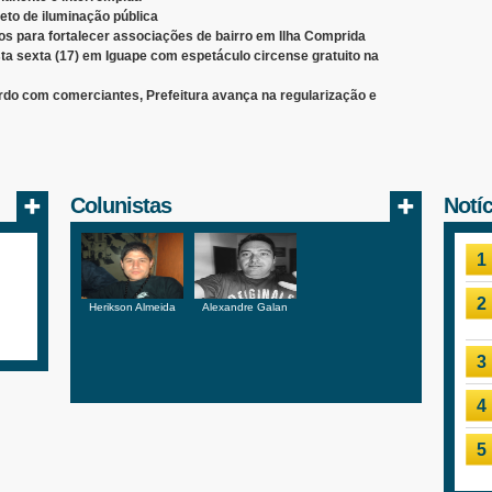
jeto de iluminação pública
os para fortalecer associações de bairro em Ilha Comprida
esta sexta (17) em Iguape com espetáculo circense gratuito na
do com comerciantes, Prefeitura avança na regularização e
Colunistas
Notí
1
2
Herikson Almeida
Alexandre Galan
3
4
5