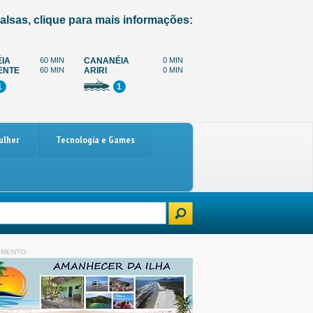
alsas, clique para mais informações:
IA
60 MIN
CANANÉIA
0 MIN
ENTE
60 MIN
ARIRI
0 MIN
1
1
ulher
Tecnologia e Games
rro
Paralisação dos caminhoneiros marcada para 4 de dezembro: o que 
IMENTO: