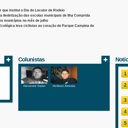
 que institui o Dia do Locutor de Rodeio
a dedetização das escolas municipais de Ilha Comprida
os municípios no mês de julho
Ecológica leva ciclistas ao coração do Parque Campina do
Colunistas
Notí
1
2
Alexandre Galan
Herikson Almeida
3
4
5