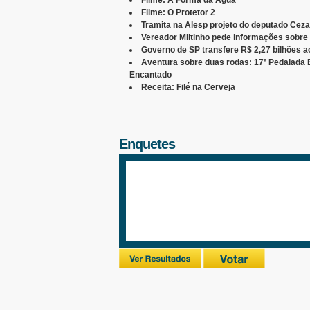
Filme: A Forma da Água
Filme: O Protetor 2
Tramita na Alesp projeto do deputado Cezar
Vereador Miltinho pede informações sobre 
Governo de SP transfere R$ 2,27 bilhões a
Aventura sobre duas rodas: 17ª Pedalada 
Encantado
Receita: Filé na Cerveja
Enquetes