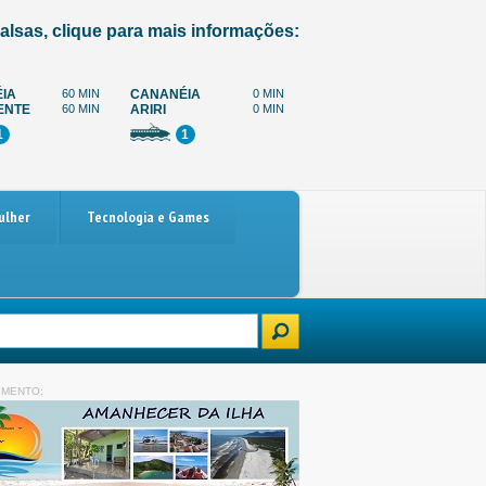
alsas, clique para mais informações:
IA
60 MIN
CANANÉIA
0 MIN
ENTE
60 MIN
ARIRI
0 MIN
1
1
ulher
Tecnologia e Games
carro
Paralisação dos caminhoneiros marcada para 4 de dezembro: o qu
IMENTO: