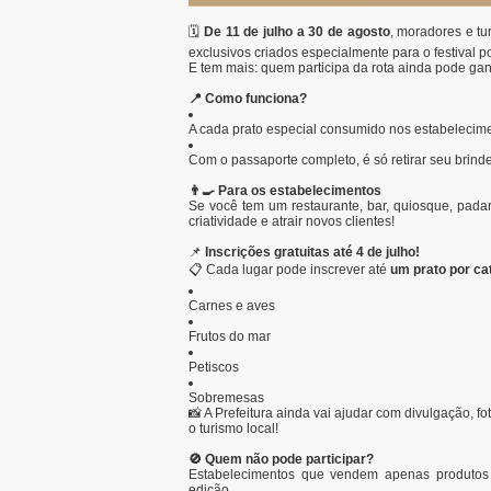
🗓️
De 11 de julho a 30 de agosto
, moradores e tu
exclusivos criados especialmente para o festival p
E tem mais: quem participa da rota ainda pode ga
📍 Como funciona?
A cada prato especial consumido nos estabelecim
Com o passaporte completo, é só retirar seu brind
👨‍🍳 Para os estabelecimentos
Se você tem um restaurante, bar, quiosque, pada
criatividade e atrair novos clientes!
📌
Inscrições gratuitas até 4 de julho!
📋 Cada lugar pode inscrever até
um prato por ca
Carnes e aves
Frutos do mar
Petiscos
Sobremesas
📸 A Prefeitura ainda vai ajudar com divulgação, fo
o turismo local!
🚫 Quem não pode participar?
Estabelecimentos que vendem apenas produtos in
edição.