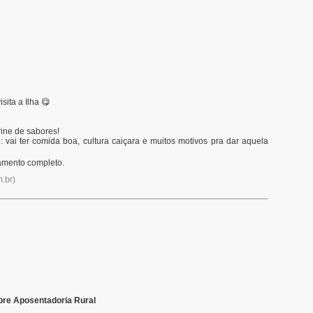
sita a Ilha 😋
rine de sabores!
o: vai ter comida boa, cultura caiçara e muitos motivos pra dar aquela
lamento completo.
.br
)
obre Aposentadoria Rural