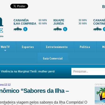
B
CANANÉIA
60 MIN
IGUAPE
30 MIN
CANANÉ
ILHA COMPRIDA
60 MIN
JURÉIA
30 MIN
CONTIN
1
1
WebTV
Esportes
Entretenimento
Política
M
Guia Comercial
lência na Marginal Tietê: mulher perde as duas pernas após ser arrastada por 
ora:12:12
OFEREC
onômico “Sabores da Ilha –
erdadeira viagem pelos sabores da Ilha Comprida! O