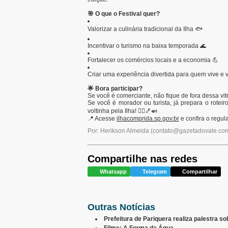
🎯 O que o Festival quer?
Valorizar a culinária tradicional da Ilha 🐟
Incentivar o turismo na baixa temporada 🌊
Fortalecer os comércios locais e a economia 💪
Criar uma experiência divertida para quem vive e vi
🌟 Bora participar?
Se você é comerciante, não fique de fora dessa vit
Se você é morador ou turista, já prepara o roteir
voltinha pela Ilha! 🚶‍♀️🍤🍛
📍 Acesse
ilhacomprida.sp.gov.br
e confira o regu
Por: Herikson Almeida
(
contato@gazetadovale.com
Compartilhe nas redes
Whatsapp
Telegram
Compartilhar
Outras Notícias
Prefeitura de Pariquera realiza palestra s