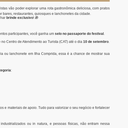
ristas vão poder explorar uma rota gastronômica deliciosa, com pratos
or bares, restaurantes, quiosques e lanchonetes da cidade.
nhar
brinde exclusivo
! 🎁
entos participantes, você ganha um
selo no passaporte do festival
.
e no Centro de Atendimento ao Turista (CAT) até o dia
10 de setembro
.
ria ou lanchonete em Ilha Comprida, essa é a chance de mostrar sua
tegoria
:
tos e materiais de apoio. Tudo para valorizar o seu negócio e fortalecer
dustrializados ou in natura, e pessoas físicas, não entram nessa