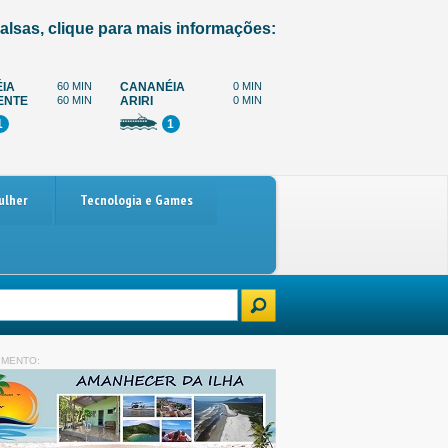
alsas, clique para mais informações:
IA
60 MIN
CANANÉIA
0 MIN
ENTE
60 MIN
ARIRI
0 MIN
1
1
ulher
Tecnologia e Games
rro
Paralisação dos caminhoneiros marcada para 4 de dezembro: o que 
IMENTO: