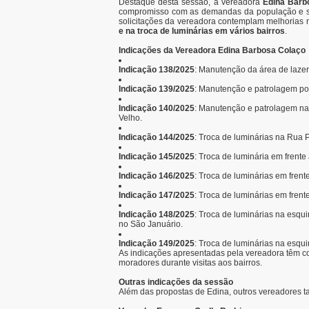
Destaque desta sessão, a vereadora
Edina Barb
compromisso com as demandas da população e seu
solicitações da vereadora contemplam melhorias n
e na troca de luminárias em vários bairros
.
Indicações da Vereadora Edina Barbosa Colaço
Indicação 138/2025
: Manutenção da área de lazer
Indicação 139/2025
: Manutenção e patrolagem por
Indicação 140/2025
: Manutenção e patrolagem na 
Velho.
Indicação 144/2025
: Troca de luminárias na Rua P
Indicação 145/2025
: Troca de luminária em frente
Indicação 146/2025
: Troca de luminárias em frent
Indicação 147/2025
: Troca de luminárias em fren
Indicação 148/2025
: Troca de luminárias na esq
no São Januário.
Indicação 149/2025
: Troca de luminárias na esqu
As indicações apresentadas pela vereadora têm com
moradores durante visitas aos bairros.
Outras indicações da sessão
Além das propostas de Edina, outros vereadores 