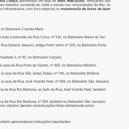
osa Colaço
apresentou um total de
nove indicações
, reforçando seu
 trabalho constante de visita e escuta nas comunidades da Ilha. As
a infraestrutura, com foco especial na
manutenção de áreas de lazer
 no Balneário Claudia Mara.
 toda a extensão da Rua Cinco, nº 345, no Balneário Mares do Sul.
Rua Adriano Vanucci, antigo Porto Velho nº 325, no Balneário Porto
rojetada 3, nº 45, no Balneário Caiçara.
 à casa da Rua Porto de Santos, nº 485, no Balneário Atlântico.
e à casa da Rua São Judas Tadeu, nº 740, no Balneário Britânia.
te à casa da Rua José Vicente Neto, nº 368, no Balneário São Januário.
uina da Rua Rui Barbosa, ao lado da Rua José Vicente Neto, também
ina da Rua Rui Barbosa, nº 360, também no Balneário São Januário.
o objetivo atender reivindicações feitas diretamente pelos
também apresentaram indicações importantes: