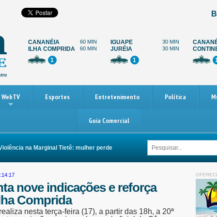
B
CANANÉIA
60 MIN
IGUAPE
30 MIN
CANANÉ
ILHA COMPRIDA
60 MIN
JURÉIA
30 MIN
CONTIN
1
1
WebTV
Esportes
Entretenimento
Política
M
Guia Comercial
ncia na Marginal Tietê: mulher perde as duas pernas após ser arrastada por ca
:14:17
OFEREC
ta nove indicações e reforça
Ilha Comprida
liza nesta terça-feira (17), a partir das 18h, a 20ª