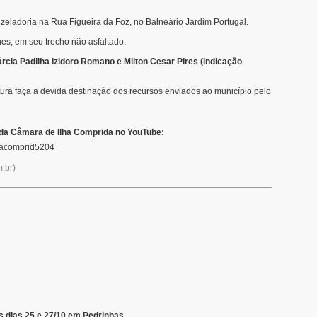
 zeladoria na Rua Figueira da Foz, no Balneário Jardim Portugal.
s, em seu trecho não asfaltado.
cia Padilha Izidoro Romano e Milton Cesar Pires (indicação
itura faça a devida destinação dos recursos enviados ao município pelo
 da Câmara de Ilha Comprida no YouTube:
hacomprid5204
.br
)
os dias 25 e 27/10 em Pedrinhas