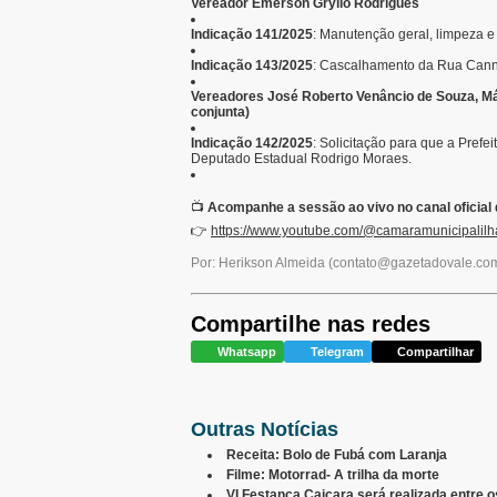
Vereador Emerson Gryllo Rodrigues
Indicação 141/2025
: Manutenção geral, limpeza e
Indicação 143/2025
: Cascalhamento da Rua Canne
Vereadores José Roberto Venâncio de Souza, Már
conjunta)
Indicação 142/2025
: Solicitação para que a Prefe
Deputado Estadual Rodrigo Moraes.
📺
Acompanhe a sessão ao vivo no canal oficial
👉
https://www.youtube.com/@camaramunicipalil
Por: Herikson Almeida
(
contato@gazetadovale.com
Compartilhe nas redes
Whatsapp
Telegram
Compartilhar
Outras Notícias
Receita: Bolo de Fubá com Laranja
Filme: Motorrad- A trilha da morte
VI Festança Caiçara será realizada entre 