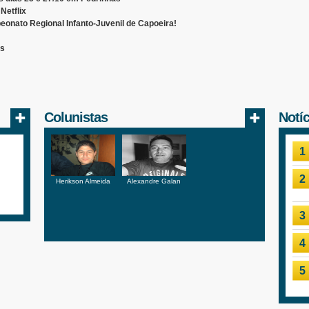
 Netflix
eonato Regional Infanto-Juvenil de Capoeira!
as
Colunistas
Notí
1
2
Herikson Almeida
Alexandre Galan
3
4
5