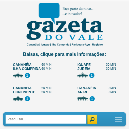
Balsas, clique para mais informações:
CANANÉIA
60 MIN
IGUAPE
30 MIN
ILHA COMPRIDA
60 MIN
JURÉIA
30 MIN
1
1
CANANÉIA
60 MIN
CANANÉIA
0 MIN
CONTINENTE
60 MIN
ARIRI
0 MIN
1
1
Tog