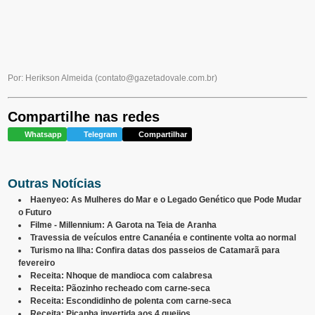
Por: Herikson Almeida
(
contato@gazetadovale.com.br
)
Compartilhe nas redes
Whatsapp
Telegram
Compartilhar
Outras Notícias
Haenyeo: As Mulheres do Mar e o Legado Genético que Pode Mudar
o Futuro
Filme - Millennium: A Garota na Teia de Aranha
Travessia de veículos entre Cananéia e continente volta ao normal
Turismo na Ilha: Confira datas dos passeios de Catamarã para
fevereiro
Receita: Nhoque de mandioca com calabresa
Receita: Pãozinho recheado com carne-seca
Receita: Escondidinho de polenta com carne-seca
Receita: Picanha invertida aos 4 queijos