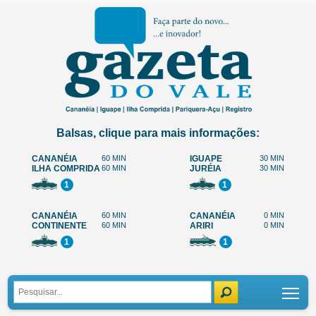
Balsas, clique para mais informações:
CANANÉIA
60 MIN
IGUAPE
30 MIN
ILHA COMPRIDA
60 MIN
JURÉIA
30 MIN
1
1
CANANÉIA
60 MIN
CANANÉIA
0 MIN
CONTINENTE
60 MIN
ARIRI
0 MIN
1
1
Tog