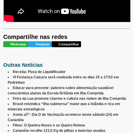
Compartilhe nas redes
Whatsapp
Telegram
Compartilhar
Outras Notícias
Receita: Pizza de Liquidificador
VI Festança Caiçara será realizada entre os dias 25 e 27/10 em
Pedrinhas
Educar para prevenir: palestra sobre alimentação saudável
conscientiza alunos da Escola Britânia em Ilha Comprida
Feira da Lua promete charme e cultura nas noites de Ilha Comprida
Brasil reivindica “ilha submersa” maior que a Islândia e rica em
minerais estratégicos
Anota aí!”: Dia D de Vacinação acontece neste sábado (24) em
Cananéia
Filme: O Quebra-Nozes e os Quatro Reinos
Cananéia recolhe 123,5 Kg de pilhas e baterias usadas