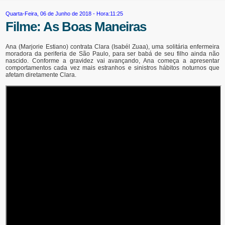
Quarta-Feira, 06 de Junho de 2018 - Hora:11:25
Filme: As Boas Maneiras
Ana (Marjorie Estiano) contrata Clara (Isabél Zuaa), uma solitária enfermeira
moradora da periferia de São Paulo, para ser babá de seu filho ainda não
nascido. Conforme a gravidez vai avançando, Ana começa a apresentar
comportamentos cada vez mais estranhos e sinistros hábitos noturnos que
afetam diretamente Clara.