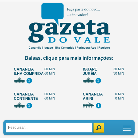
Balsas, clique para mais informações:
CANANÉIA
60 MIN
IGUAPE
30 MIN
ILHA COMPRIDA
60 MIN
JURÉIA
30 MIN
1
1
CANANÉIA
60 MIN
CANANÉIA
0 MIN
CONTINENTE
60 MIN
ARIRI
0 MIN
1
1
Tog