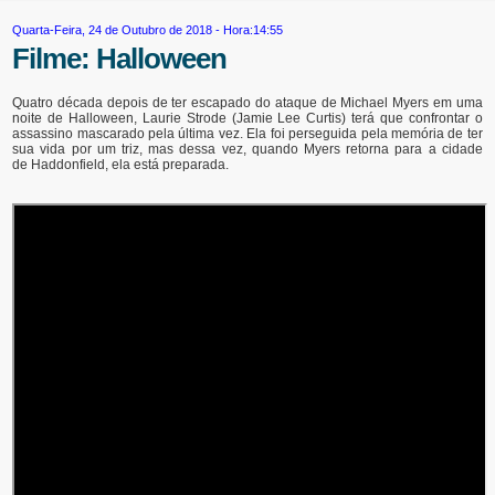
Quarta-Feira, 24 de Outubro de 2018 - Hora:14:55
Filme: Halloween
Quatro década depois de ter escapado do ataque de Michael Myers em uma
noite de Halloween, Laurie Strode (Jamie Lee Curtis) terá que confrontar o
assassino mascarado pela última vez. Ela foi perseguida pela memória de ter
sua vida por um triz, mas dessa vez, quando Myers retorna para a cidade
de Haddonfield, ela está preparada.