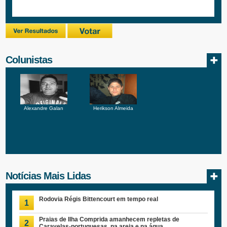
Colunistas
Alexandre Galan
Herikson Almeida
Notícias Mais Lidas
Rodovia Régis Bittencourt em tempo real
1
Praias de Ilha Comprida amanhecem repletas de
2
Caravelas-portuguesas, na areia e na água