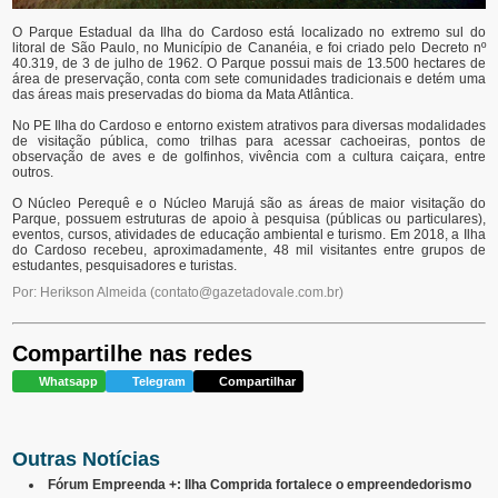
O Parque Estadual da Ilha do Cardoso está localizado no extremo sul do
litoral de São Paulo, no Município de Cananéia, e foi criado pelo Decreto nº
40.319, de 3 de julho de 1962. O Parque possui mais de 13.500 hectares de
área de preservação, conta com sete comunidades tradicionais e detém uma
das áreas mais preservadas do bioma da Mata Atlântica.
No PE Ilha do Cardoso e entorno existem atrativos para diversas modalidades
de visitação pública, como trilhas para acessar cachoeiras, pontos de
observação de aves e de golfinhos, vivência com a cultura caiçara, entre
outros.
O Núcleo Perequê e o Núcleo Marujá são as áreas de maior visitação do
Parque, possuem estruturas de apoio à pesquisa (públicas ou particulares),
eventos, cursos, atividades de educação ambiental e turismo. Em 2018, a Ilha
do Cardoso recebeu, aproximadamente, 48 mil visitantes entre grupos de
estudantes, pesquisadores e turistas.
Por: Herikson Almeida
(
contato@gazetadovale.com.br
)
Compartilhe nas redes
Whatsapp
Telegram
Compartilhar
Outras Notícias
Fórum Empreenda +: Ilha Comprida fortalece o empreendedorismo