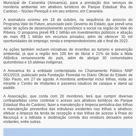
Municipal de Cananéia (Amoamca), para a prestação dos serviços de
monitoria ambiental em atrativos turísticos do Parque Estadual Ilha do
Cardoso – Núcleo Perequê e em seu entorno, em Cananéia.
A assinatura ocorreu em 18 de outubro, na sequência do anúncio do
Programa Vale do Futuro, anunciado pelo Governo do Estado, que prevê uma
série de ações de desenvolvimento econômico e social na região do Vale do
Ribeira. O programa prevê R$ 1 bilhão em investimentos públicos e atração
de mais R$ 1 bilhão em recursos privados, além de oferecer 30 mil
oportunidades de emprego, renda e empreendedorismo até o final de 2022.
As ações também incluem iniciativas de incentivo ao turismo e prevenção
ambiental, já que a região tem 100 km de litoral e 21% de toda a Mata
Atlântica remanescente do país, além de abrigar 30 comunidades
quilombolas e 10 aldeias indígenas.
A Amoamca foi a entidade contemplada no Chamamento Público NNP
001/2019, publicado pela Fundação Florestal no Diário Oficial do Estado de
São Paulo, em 27 de agosto. A monitoria ambiental inclui trilhas, visita ao
mirante e Centro de Visitantes e passeios náuticos de caiaque e stand up
paddle.
A Associação, que conta com 20 monitores, terá que cumprir diversas
contrapartidas como controlar o acesso aos atrativos turísticos do Parque
Estadual Ilha do Cardoso; fazer a manutenção e limpeza periódica das trilhas
e manutenção preventiva das estruturas existentes nas trilhas e atrativos;
efetuar a limpeza da tenda de recepção e das trilhas de acesso à Praia do
Itacuruçá e a retirada e destinação correta dos resíduos deixados pelos
visitantes, entre outras.