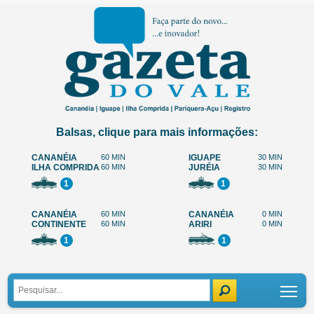
Balsas, clique para mais informações:
CANANÉIA
60 MIN
IGUAPE
30 MIN
ILHA COMPRIDA
60 MIN
JURÉIA
30 MIN
1
1
CANANÉIA
60 MIN
CANANÉIA
0 MIN
CONTINENTE
60 MIN
ARIRI
0 MIN
1
1
Tog