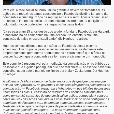
Para ele, a rede social se tornou muito grande e devem ser tomadas duas
ações para reduzir os danos causados pelo Facebook: dividir o tamanho da
companhia e criar algum tipo de regulação para o setor. Após a repercussão
do artigo, o Facebook emitiu um comunicado discordando da posição do
cofundador (você poderá ler na íntegra no fim deste texto).
“Já se passaram 15 anos desde que ajudei a fundar o Facebook em Harvard,
e não trabalho na companhia há uma década. No entanto, sinto uma
sensação de raiva e responsabilidade”, diz Hughes no artigo.
Hughes começa dizendo que a história do Facebook emula o sonho
americano. Um grupo de pessoas inicia uma empresa, se dá bem e este
empreendimento gera outras oportunidades. O problema é que a ânsia de
crescer fez com que a companhia se tornasse praticamente um monopólio.
Este domínio é responsável pela mediação da comunicação entre bilhões de
pessoas e que é gerido por alguém que não tem chefe — apesar de haver um
conselho, quem bate o martelo no fim do dia é Mark Zuckerberg. Diz Hughes
no artigo:
A influência de Mark é desconcertante, maior que de qualquer pessoa que
está no setor privado ou no governo. Ele controla três grandes plataformas de
comunicação — Facebook, Instagram e WhatsApp — que bilhões de pessoas
usam todos os dias. O conselho de diretores do Facebook funciona mais
como um comitê consultivo do que um fiscal de ações, porque Mark controla
cerca de 60% das ações com direito a voto. Mark sozinho pode configurar os
algoritmos do Facebook para determinar o que as pessoas veem em seus
feeds de notícia, quais configurações de privacidade elas podem usar e até
quais mensagens são entregues. Ele pode determinar regras de como
distinguir discursos violentos e incendiários de discursos meramente