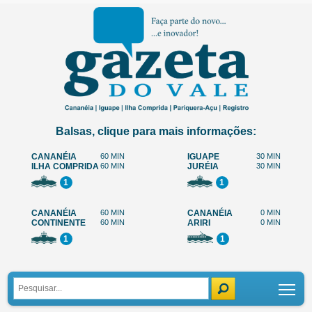
Balsas, clique para mais informações:
CANANÉIA
60 MIN
IGUAPE
30 MIN
ILHA COMPRIDA
60 MIN
JURÉIA
30 MIN
1
1
CANANÉIA
60 MIN
CANANÉIA
0 MIN
CONTINENTE
60 MIN
ARIRI
0 MIN
1
1
Tog