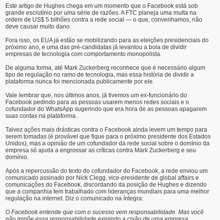
Este artigo de Hughes chega em um momento que o Facebook está sob
grande escrutínio por uma série de razões. A FTC planeja uma multa na
ordem de US$ 5 bilhões contra a rede social — o que, convenhamos, não
deve causar muito dano.
Fora isso, os EUA já estão se mobilizando para as eleições presidenciais do
próximo ano, e uma das pré-candidatas já levantou a bola de dividir
empresas de tecnologia com comportamento monopolista.
De alguma forma, até Mark Zuckerberg reconhece que é necessário algum
tipo de regulação no ramo de tecnologia, mas essa história de dividir a
plataforma nunca foi mencionada publicamente por ele.
Vale lembrar que, nos últimos anos, já tivemos um ex-funcionário do
Facebook pedindo para as pessoas usarem menos redes sociais e o
cofundador do WhatsApp sugerindo que era hora de as pessoas apagarem
suas contas na plataforma.
Talvez ações mais drásticas contra o Facebook ainda levem um tempo para
serem tomadas (é provável que fique para o próximo presidente dos Estados
Unidos), mas a opinião de um cofundador da rede social sobre o domínio da
empresa só ajuda a engrossar as críticas contra Mark Zuckerberg e seu
domínio.
Após a repercussão do texto do cofundador do Facebook, a rede enviou um
comunicado assinado por Nick Clegg, vice-presidente de global affairs e
comunicações do Facebook, discordando da posição de Hughes e dizendo
que a companhia tem trabalhado com lideranças mundiais para uma melhor
regulação na internet. Diz o comunicado na íntegra:
O Facebook entende que com o sucesso vem responsabilidade. Mas você
não impõe essa responsabilidade exigindo a cisão de uma empresa