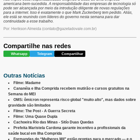
americana bem-sucedida. A responsabilidade das empresas de tecnologia só
pode ser alcançada por meio da introdução diligente de novas regulações
para a internet. Isso é exatamente o que Mark Zuckerberg tem pedido. Aliás,
ele está se reunindo com líderes do governo nesta semana para dar
continuidade a esse trabalho.
Por: Herikson Almeida
(
contato@gazetadovale.com.br
)
Compartilhe nas redes
Whatsapp
Telegram
Compartilhar
Outras Notícias
Filme: Madame
Cananéia e Ilha Comprida recebem mutirão e cursos gratuitos na
Semana do MEI
OMS: ômicron representa risco global "muito alto", mas dados sobre
gravidade são limitados
Filme: The Post - A Guerra Secreta
Filme: Uma Quase Dupla
Cachoeira Rio das Minas - Sitío Duas Quedas
Prefeita Maristela Cardona garante incentivo a profissionais da
saúde bucal em Ilha Comprida
Formandas do “Mulheres Mil” estão prontas para o mercado — e o