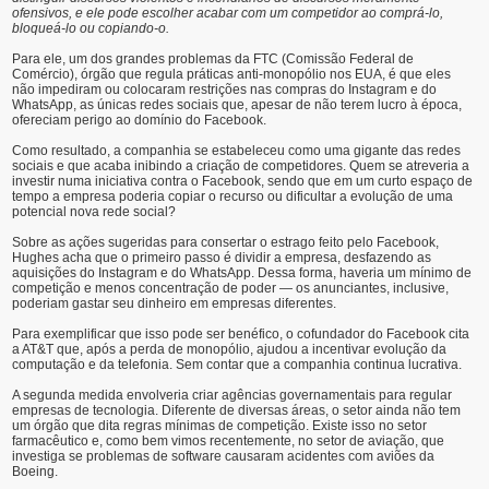
ofensivos, e ele pode escolher acabar com um competidor ao comprá-lo,
bloqueá-lo ou copiando-o.
Para ele, um dos grandes problemas da FTC (Comissão Federal de
Comércio), órgão que regula práticas anti-monopólio nos EUA, é que eles
não impediram ou colocaram restrições nas compras do Instagram e do
WhatsApp, as únicas redes sociais que, apesar de não terem lucro à época,
ofereciam perigo ao domínio do Facebook.
Como resultado, a companhia se estabeleceu como uma gigante das redes
sociais e que acaba inibindo a criação de competidores. Quem se atreveria a
investir numa iniciativa contra o Facebook, sendo que em um curto espaço de
tempo a empresa poderia copiar o recurso ou dificultar a evolução de uma
potencial nova rede social?
Sobre as ações sugeridas para consertar o estrago feito pelo Facebook,
Hughes acha que o primeiro passo é dividir a empresa, desfazendo as
aquisições do Instagram e do WhatsApp. Dessa forma, haveria um mínimo de
competição e menos concentração de poder — os anunciantes, inclusive,
poderiam gastar seu dinheiro em empresas diferentes.
Para exemplificar que isso pode ser benéfico, o cofundador do Facebook cita
a AT&T que, após a perda de monopólio, ajudou a incentivar evolução da
computação e da telefonia. Sem contar que a companhia continua lucrativa.
A segunda medida envolveria criar agências governamentais para regular
empresas de tecnologia. Diferente de diversas áreas, o setor ainda não tem
um órgão que dita regras mínimas de competição. Existe isso no setor
farmacêutico e, como bem vimos recentemente, no setor de aviação, que
investiga se problemas de software causaram acidentes com aviões da
Boeing.