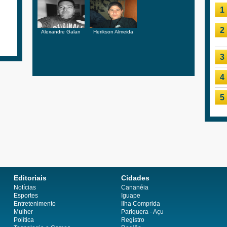
1
2
Alexandre Galan
Herikson Almeida
3
4
5
Editoriais
Cidades
Notícias
Cananéia
Esportes
Iguape
Entretenimento
Ilha Comprida
Mulher
Pariquera - Açu
Política
Registro