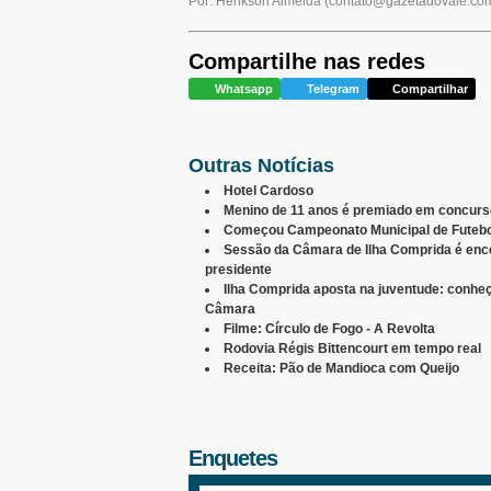
Por: Herikson Almeida
(
contato@gazetadovale.com
Compartilhe nas redes
Whatsapp
Telegram
Compartilhar
Outras Notícias
Hotel Cardoso
Menino de 11 anos é premiado em concurso
Começou Campeonato Municipal de Futeb
Sessão da Câmara de Ilha Comprida é ence
presidente
Ilha Comprida aposta na juventude: conheç
Câmara
Filme: Círculo de Fogo - A Revolta
Rodovia Régis Bittencourt em tempo real
Receita: Pão de Mandioca com Queijo
Enquetes