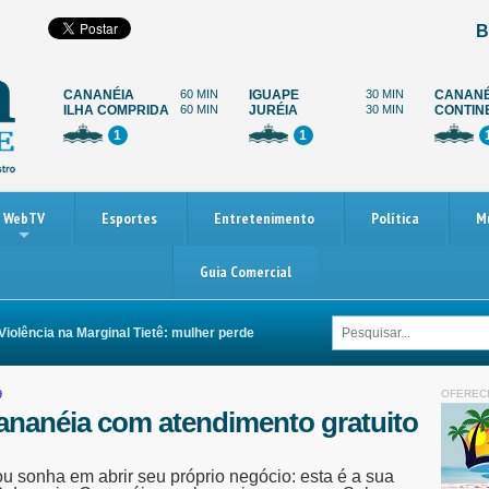
B
CANANÉIA
60 MIN
IGUAPE
30 MIN
CANANÉ
ILHA COMPRIDA
60 MIN
JURÉIA
30 MIN
CONTIN
1
1
WebTV
Esportes
Entretenimento
Política
M
Guia Comercial
cia na Marginal Tietê: mulher perde as duas pernas após ser arrastada por car
9
OFEREC
ananéia com atendimento gratuito
 sonha em abrir seu próprio negócio: esta é a sua