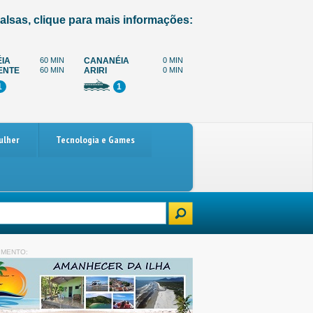
alsas, clique para mais informações:
IA
60 MIN
CANANÉIA
0 MIN
ENTE
60 MIN
ARIRI
0 MIN
1
1
ulher
Tecnologia e Games
ro
Paralisação dos caminhoneiros marcada para 4 de dezembro: o que e
IMENTO: