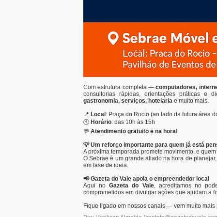
Com estrutura completa —
computadores, interne
consultorias rápidas, orientações práticas 
gastronomia, serviços, hotelaria
e muito mais.
📍
Local
: Praça do Rocio (ao lado da futura área 
🕙
Horário
: das 10h às 15h
💬
Atendimento gratuito e na hora!
💡 Um reforço importante para quem já está pe
A próxima temporada promete movimento, e quem s
O Sebrae é um grande aliado na hora de planejar,
em fase de ideia.
📢 Gazeta do Vale apoia o empreendedor local
Aqui no
Gazeta do Vale
, acreditamos no pode
comprometidos em divulgar ações que ajudam a for
Fique ligado em nossos canais — vem muito mais p