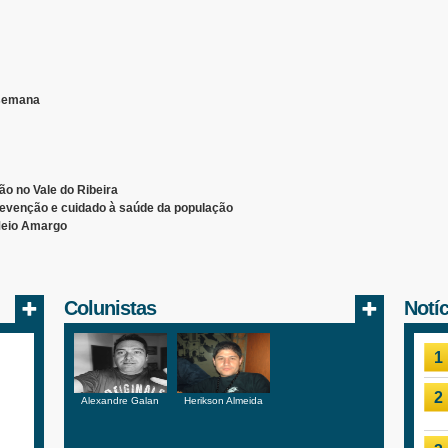
 semana
o no Vale do Ribeira
revenção e cuidado à saúde da população
Meio Amargo
Colunistas
Notí
1
2
Alexandre Galan
Herikson Almeida