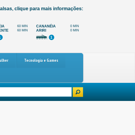
alsas, clique para mais informações:
IA
60 MIN
CANANÉIA
0 MIN
ENTE
60 MIN
ARIRI
0 MIN
1
1
ulher
Tecnologia e Games
Paralisação dos caminhoneiros marcada para 4 de dezembro: o que est