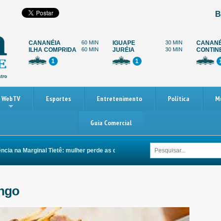
B
CANANÉIA
60 MIN
IGUAPE
30 MIN
CANANÉ
ILHA COMPRIDA
60 MIN
JURÉIA
30 MIN
CONTIN
1
1
WebTV
Esportes
Entretenimento
Política
M
Guia Comercial
 na Marginal Tietê: mulher perde as duas pernas após ser arrastada por carro
ango