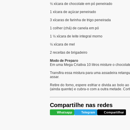
½ xícara de chocolate em pó peneirado
1 xícara de açúcar peneirado
3 xícaras de farinha de trigo peneirada
1 colher (chá) de canela em pó
1 ½ xícara de leite integral morno
½ xícara de mel
2 receitas de brigadeiro
Modo de Preparo
Em uma Mega Criativa 10 litros misture o chocolate 
Transfira essa mistura para uma assadeira retangu
assar.
Retire do forno, espere esfriar e divida ao bolo 
(ainda quente) e cubra-o com a outra metade. Cort
Compartilhe nas redes
Whatsapp
Telegram
Compartilhar