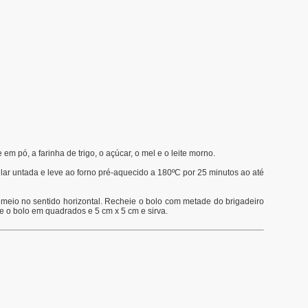
em pó, a farinha de trigo, o açúcar, o mel e o leite morno.
lar untada e leve ao forno pré-aquecido a 180ºC por 25 minutos ao até
ao meio no sentido horizontal. Recheie o bolo com metade do brigadeiro
e o bolo em quadrados e 5 cm x 5 cm e sirva.