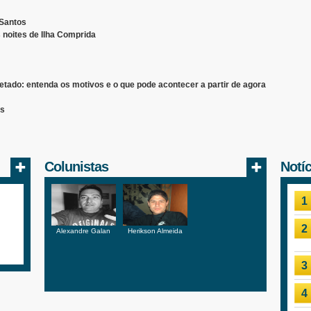
 Santos
 noites de Ilha Comprida
vetado: entenda os motivos e o que pode acontecer a partir de agora
as
Colunistas
Notí
1
2
Alexandre Galan
Herikson Almeida
3
4