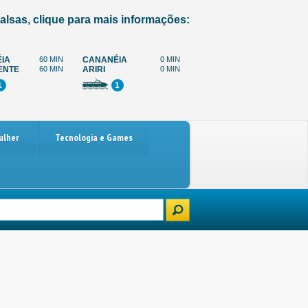
alsas, clique para mais informações:
IA
60 MIN
CANANÉIA
0 MIN
ENTE
60 MIN
ARIRI
0 MIN
1
1
ulher
Tecnologia e Games
Paralisação dos caminhoneiros marcada para 4 de dezembro: o que está