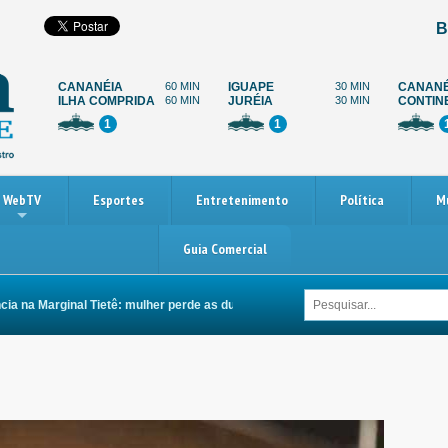
B
CANANÉIA
60 MIN
IGUAPE
30 MIN
CANANÉ
ILHA COMPRIDA
60 MIN
JURÉIA
30 MIN
CONTIN
1
1
WebTV
Esportes
Entretenimento
Política
M
Guia Comercial
na Marginal Tietê: mulher perde as duas pernas após ser arrastada por carro