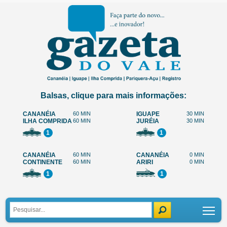
Balsas, clique para mais informações:
CANANÉIA
60 MIN
IGUAPE
30 MIN
ILHA COMPRIDA
60 MIN
JURÉIA
30 MIN
1
1
CANANÉIA
60 MIN
CANANÉIA
0 MIN
CONTINENTE
60 MIN
ARIRI
0 MIN
1
1
Tog