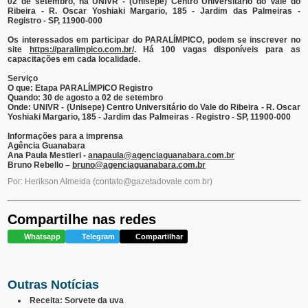
02 de setembro, na UNIVR - (Unisepe) Centro Universitário do Vale do
Ribeira - R. Oscar Yoshiaki Margario, 185 - Jardim das Palmeiras -
Registro - SP, 11900-000
Os interessados em participar do PARALÍMPICO, podem se inscrever no
site
https://paralimpico.com.br/
. Há 100 vagas disponíveis para as
capacitações em cada localidade.
Serviço
O que: Etapa PARALÍMPICO Registro
Quando: 30 de agosto a 02 de setembro
Onde: UNIVR - (Unisepe) Centro Universitário do Vale do Ribeira - R. Oscar
Yoshiaki Margario, 185 - Jardim das Palmeiras - Registro - SP, 11900-000
Informações para a imprensa
Agência Guanabara
Ana Paula Mestieri -
anapaula@agenciaguanabara.com.br
Bruno Rebello –
bruno@agenciaguanabara.com.br
Por: Herikson Almeida
(
contato@gazetadovale.com.br
)
Compartilhe nas redes
Whatsapp
Telegram
Compartilhar
Outras Notícias
Receita: Sorvete da uva