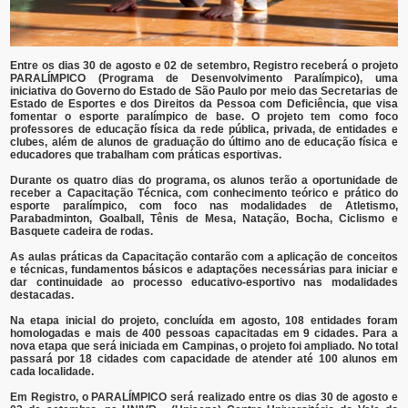
Entre os dias 30 de agosto e 02 de setembro, Registro receberá o projeto
PARALÍMPICO
(Programa de Desenvolvimento Paralímpico)
, uma
iniciativa do Governo do Estado de São Paulo por meio das Secretarias de
Estado de Esportes e dos Direitos da Pessoa com Deficiência, que visa
fomentar o esporte paralímpico de base. O projeto tem como foco
professores de educação física da rede pública, privada, de entidades e
clubes, além de alunos de graduação do último ano de educação física e
educadores que trabalham com práticas esportivas.
Durante os quatro dias do programa, os alunos terão a oportunidade de
receber a Capacitação Técnica, com conhecimento teórico e prático do
esporte paralímpico, com foco nas modalidades de Atletismo,
Parabadminton, Goalball, Tênis de Mesa, Natação, Bocha, Ciclismo e
Basquete cadeira de rodas.
As aulas práticas da Capacitação contarão com a aplicação de conceitos
e técnicas, fundamentos básicos e adaptações necessárias para iniciar e
dar continuidade ao processo educativo-esportivo nas modalidades
destacadas.
Na etapa inicial do projeto, concluída em agosto, 108 entidades foram
homologadas e mais de 400 pessoas capacitadas em 9 cidades. Para a
nova etapa que será iniciada em Campinas, o projeto foi ampliado. No total
passará por 18 cidades com capacidade de atender até 100 alunos em
cada localidade.
Em Registro, o PARALÍMPICO será realizado entre os dias 30 de agosto e