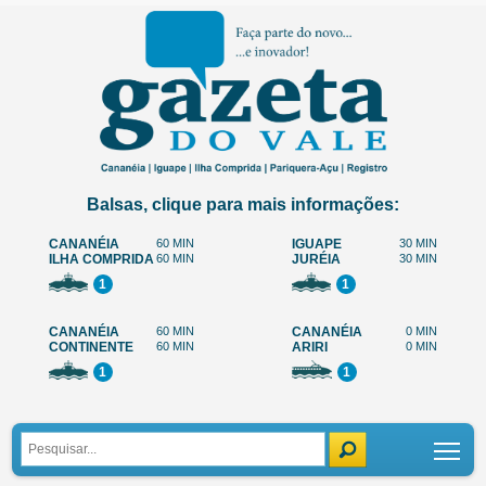
Balsas, clique para mais informações:
CANANÉIA
60 MIN
IGUAPE
30 MIN
ILHA COMPRIDA
60 MIN
JURÉIA
30 MIN
1
1
CANANÉIA
60 MIN
CANANÉIA
0 MIN
CONTINENTE
60 MIN
ARIRI
0 MIN
1
1
Tog