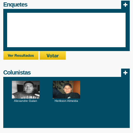
Enquetes
Colunistas
Alexandre Galan
Herikson Almeida