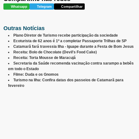
Whatsapp
Telegram
Compartilhar
Outras Notícias
Plano Diretor de Turismo recebe participação da sociedade
Ecoturista de 62 anos é 1º a completar Passaporte Trilhas de SP
Catamarã fará travessia Ilha - Iguape durante a Festa de Bom Jesus
Receita: Bolo de Chocolate (Devil's Food Cake)
Receita: Torta Mousse de Maracujá
Secretaria da Saúde recomenda vacinação contra sarampo a bebês
em todo o Estado
Filme: Duda e os Gnomos
Turismo na Ilha: Confira datas dos passeios de Catamarã para
fevereiro