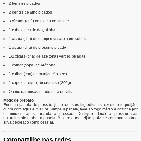
2 tomates picados
2 dentes de alho picados
3 xícaras (chá) de molho de tomate
1 cubo de caldo de galinha
1 xícara (chá) de queijo mussarela em cubos
1 xícara (chá) de presunto picado
1/2 xícara (chá) de azeitonas verdes picadas
1 colher (sopa) de orégano
1 colher (chá) de manjericão seco
1 copo de requeijão cremoso (200g)
Queijo parmesão ralado para polvilhar
Modo de preparo
Em uma panela de pressão, junte todos os ingredientes, exceto o requeijão,
cubra com água e misture. Tampe a panela, leve ao fogo médio e cozinhe por
6 minutos, após iniciada a pressão. Desligue, deixe a pressão sair
naturalmente e abra a panela. Misture o requeijão, polvilhe com parmesão e
sirva decorado como desejar.
Compartilhe nas redes