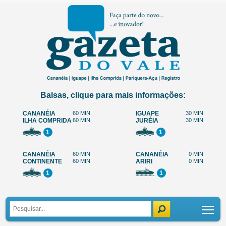
Balsas, clique para mais informações:
CANANÉIA
60 MIN
IGUAPE
30 MIN
ILHA COMPRIDA
60 MIN
JURÉIA
30 MIN
1
1
CANANÉIA
60 MIN
CANANÉIA
0 MIN
CONTINENTE
60 MIN
ARIRI
0 MIN
1
1
Tog