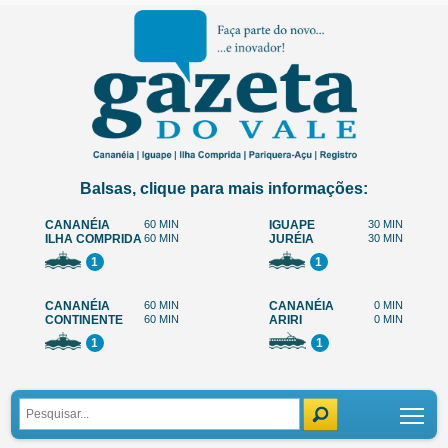
Balsas, clique para mais informações:
CANANÉIA
60 MIN
IGUAPE
30 MIN
ILHA COMPRIDA
60 MIN
JURÉIA
30 MIN
1
1
CANANÉIA
60 MIN
CANANÉIA
0 MIN
CONTINENTE
60 MIN
ARIRI
0 MIN
1
1
Tog