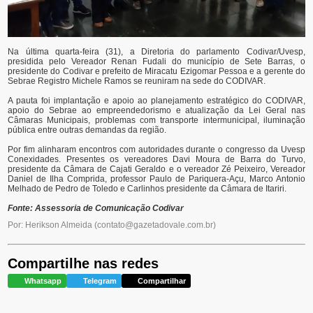
Na última quarta-feira (31), a Diretoria do parlamento Codivar/Uvesp,
presidida pelo Vereador Renan Fudali do município de Sete Barras, o
presidente do Codivar e prefeito de Miracatu Ezigomar Pessoa e a gerente do
Sebrae Registro Michele Ramos se reuniram na sede do CODIVAR.
A pauta foi implantação e apoio ao planejamento estratégico do CODIVAR,
apoio do Sebrae ao empreendedorismo e atualização da Lei Geral nas
Câmaras Municipais, problemas com transporte intermunicipal, iluminação
pública entre outras demandas da região.
Por fim alinharam encontros com autoridades durante o congresso da Uvesp
Conexidades. Presentes os vereadores Davi Moura de Barra do Turvo,
presidente da Câmara de Cajati Geraldo e o vereador Zé Peixeiro, Vereador
Daniel de Ilha Comprida, professor Paulo de Pariquera-Açu, Marco Antonio
Melhado de Pedro de Toledo e Carlinhos presidente da Câmara de Itariri.
Fonte: Assessoria de Comunicação Codivar
Por: Herikson Almeida
(
contato@gazetadovale.com.br
)
Compartilhe nas redes
Whatsapp
Telegram
Compartilhar