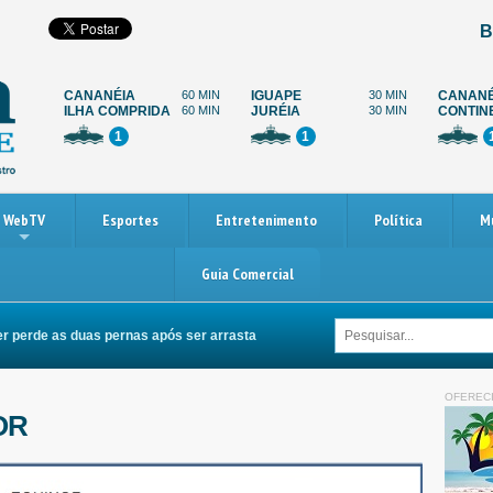
B
CANANÉIA
60 MIN
IGUAPE
30 MIN
CANANÉ
ILHA COMPRIDA
60 MIN
JURÉIA
30 MIN
CONTIN
1
1
WebTV
Esportes
Entretenimento
Política
M
Guia Comercial
perde as duas pernas após ser arrastada por carro
Paralisação dos cami
OFEREC
OR