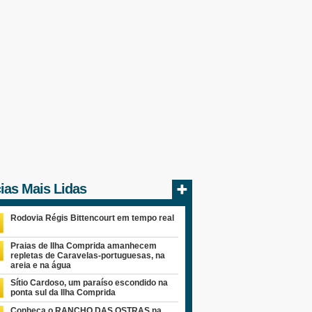
cias Mais Lidas
Rodovia Régis Bittencourt em tempo real
Praias de Ilha Comprida amanhecem
repletas de Caravelas-portuguesas, na
areia e na água
Sítio Cardoso, um paraíso escondido na
ponta sul da Ilha Comprida
Conheça o RANCHO DAS OSTRAS na