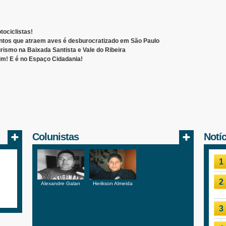
tociclistas!
tos que atraem aves é desburocratizado em São Paulo
rismo na Baixada Santista e Vale do Ribeira
m! E é no Espaço Cidadania!
Colunistas
Notí
1
2
Alexandre Galan
Herikson Almeida
3