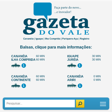
Balsas, clique para mais informações:
CANANÉIA
60 MIN
IGUAPE
30 MIN
ILHA COMPRIDA
60 MIN
JURÉIA
30 MIN
1
1
CANANÉIA
60 MIN
CANANÉIA
0 MIN
CONTINENTE
60 MIN
ARIRI
0 MIN
1
1
Tog