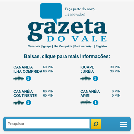
Balsas, clique para mais informações:
CANANÉIA
60 MIN
IGUAPE
30 MIN
ILHA COMPRIDA
60 MIN
JURÉIA
30 MIN
1
1
CANANÉIA
60 MIN
CANANÉIA
0 MIN
CONTINENTE
60 MIN
ARIRI
0 MIN
1
1
Tog