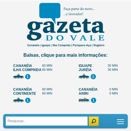
Balsas, clique para mais informações:
CANANÉIA
60 MIN
IGUAPE
30 MIN
ILHA COMPRIDA
60 MIN
JURÉIA
30 MIN
1
1
CANANÉIA
60 MIN
CANANÉIA
0 MIN
CONTINENTE
60 MIN
ARIRI
0 MIN
1
1
Tog