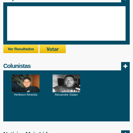
Colunistas
Herikson Almeida
Alexandre Galan