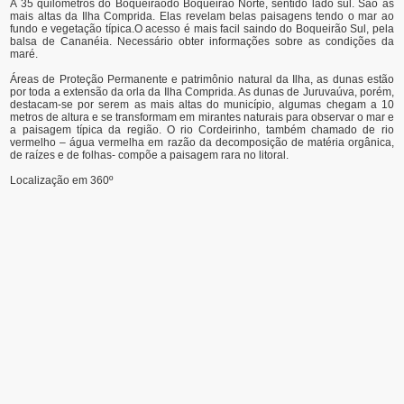
A 35 quilômetros do Boqueirãodo Boqueirão Norte, sentido lado sul. São as
mais altas da Ilha Comprida. Elas revelam belas paisagens tendo o mar ao
fundo e vegetação típica.O acesso é mais facil saindo do Boqueirão Sul, pela
balsa de Cananéia. Necessário obter informações sobre as condições da
maré.
Áreas de Proteção Permanente e patrimônio natural da Ilha, as dunas estão
por toda a extensão da orla da Ilha Comprida. As dunas de Juruvaúva, porém,
destacam-se por serem as mais altas do município, algumas chegam a 10
metros de altura e se transformam em mirantes naturais para observar o mar e
a paisagem típica da região. O rio Cordeirinho, também chamado de rio
vermelho – água vermelha em razão da decomposição de matéria orgânica,
de raízes e de folhas- compõe a paisagem rara no litoral.
Localização em 360º