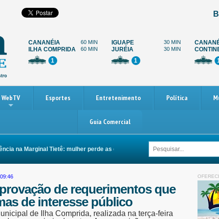
B
CANANÉIA
60 MIN
IGUAPE
30 MIN
CANANÉ
ILHA COMPRIDA
60 MIN
JURÉIA
30 MIN
CONTIN
1
1
WebTV
Esportes
Entretenimento
Política
M
Guia Comercial
ia na Marginal Tietê: mulher perde as duas pernas após ser arrastada por carr
:09:46
OFEREC
provação de requerimentos que
as de interesse público
icipal de Ilha Comprida, realizada na terça-feira