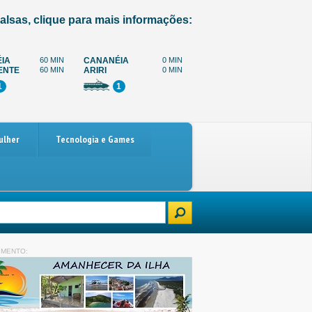
alsas, clique para mais informações:
IA
60 MIN
CANANÉIA
0 MIN
ENTE
60 MIN
ARIRI
0 MIN
1
1
ulher
Tecnologia e Games
o
Paralisação dos caminhoneiros marcada para 4 de dezembro: o que es
IMENTO: