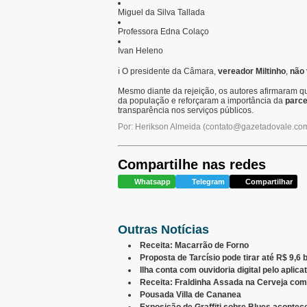
Miguel da Silva Tallada
Professora Edna Colaço
Ivan Heleno
ℹ️ O presidente da Câmara,
vereador Miltinho
,
não 
Mesmo diante da rejeição, os autores afirmaram 
da população e reforçaram a importância da
parce
transparência nos serviços públicos.
Por: Herikson Almeida
(
contato@gazetadovale.com
Compartilhe nas redes
Whatsapp
Telegram
Compartilhar
Outras Notícias
Receita: Macarrão de Forno
Proposta de Tarcísio pode tirar até R$ 9,6
Ilha conta com ouvidoria digital pelo aplica
Receita: Fraldinha Assada na Cerveja com
Pousada Villa de Cananea