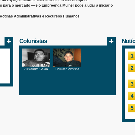
e no espaço cultural Plínio Marcos em Ilha Comprida
s para o mercado — e o Empreenda Mulher pode ajudar a iniciar o
o Rotinas Administrativas e Recursos Humanos
Colunistas
Notí
1
2
Alexandre Galan
Herikson Almeida
3
4
5